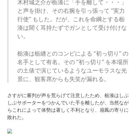
木村城之介が栃湊に「手を離して・・・」
と声を掛け、その右腕を引っ張って “実力
行使” もした。だが、これを命綱とする栃
湊は聞く耳持たずでガンとして受け付けな
い。
栃湊は栃纏とのコンビによる “初っ切り” の
名手として有名。その “初っ切り” を本場所
の土俵で演じているようなユーモラスな光
景に、観客席からも失笑が漏れる。
さすがに審判が声を荒らげて注意したため、栃湊はしぶ
しぶサポーターをつかんでいた手を離したが、当然なが
らこれによって体勢は著しく不利となり、扇鳳の寄りに
敗れた。