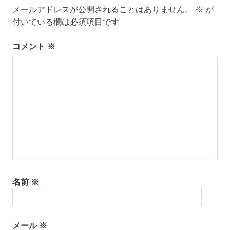
ゲ
士
メールアドレスが公開されることはありません。
※
が
大
付いている欄は必須項目です
ー
相
撲
シ
コメント
※
小
錦
ョ
相
ン
撲
名前
※
メール
※