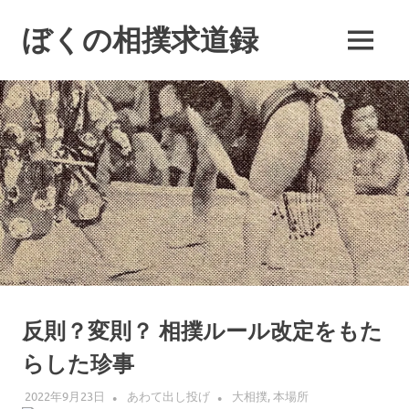
コ
ン
ぼくの相撲求道録
MENU
テ
ン
ツ
へ
ス
キ
ッ
プ
反則？変則？ 相撲ルール改定をもた
らした珍事
2022年9月23日
あわて出し投げ
大相撲
,
本場所