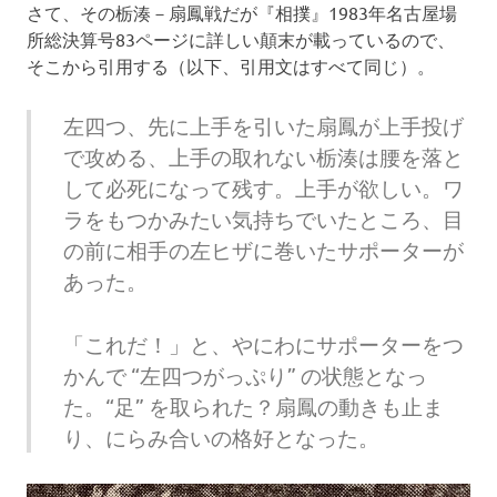
さて、その栃湊－扇鳳戦だが『相撲』1983年名古屋場
所総決算号83ページに詳しい顛末が載っているので、
そこから引用する（以下、引用文はすべて同じ）。
左四つ、先に上手を引いた扇鳳が上手投げ
で攻める、上手の取れない栃湊は腰を落と
して必死になって残す。上手が欲しい。ワ
ラをもつかみたい気持ちでいたところ、目
の前に相手の左ヒザに巻いたサポーターが
あった。
「これだ！」と、やにわにサポーターをつ
かんで “左四つがっぷり” の状態となっ
た。“足” を取られた？扇鳳の動きも止ま
り、にらみ合いの格好となった。