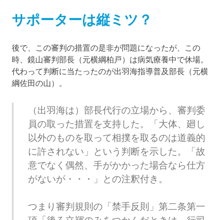
サポーターは縦ミツ？
後で、この審判の措置の是非が問題になったが、この
時、鏡山審判部長（元横綱柏戸）は病気療養中で休場。
代わって判断に当たったのが出羽海指導普及部長（元横
綱佐田の山）。
（出羽海は）部長代行の立場から、審判委
員の取った措置を支持した。「大体、廻し
以外のものを取って相撲を取るのは道義的
に許されない」という判断を示した。「故
意でなく偶然、手がかかった場合なら仕方
がないが・・・」との注釈付き。
つまり審判規則の「禁手反則」第二条第一
項「後ろ立褌のみをつかんだときは、行司