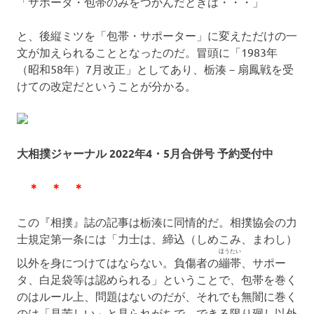
「サポータ・包帯のみをつかんだときは・・・」
と、後縦ミツを「包帯・サポーター」に変えただけの一
文が加えられることとなったのだ。冒頭に「1983年
（昭和58年）7月改正」としてあり、栃湊－扇鳳戦を受
けての改定だということが分かる。
大相撲ジャーナル 2022年4・5月合併号 予約受付中
＊ ＊ ＊
この『相撲』誌の記事は栃湊に同情的だ。相撲協会の力
士規定第一条には「力士は、締込（しめこみ、まわし）
ほうたい
以外を身につけてはならない。負傷者の
繃帯
、サポー
タ、白足袋等は認められる」ということで、包帯を巻く
のはルール上、問題はないのだが、それでも無闇に巻く
のは「見苦しい」と見られがちで、できる限り廻し以外