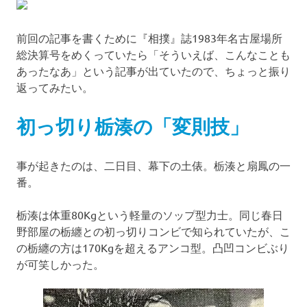
前回の記事を書くために『相撲』誌1983年名古屋場所
総決算号をめくっていたら「そういえば、こんなことも
あったなあ」という記事が出ていたので、ちょっと振り
返ってみたい。
初っ切り栃湊の「変則技」
事が起きたのは、二日目、幕下の土俵。栃湊と扇鳳の一
番。
栃湊は体重80Kgという軽量のソップ型力士。同じ春日
野部屋の栃纏との初っ切りコンビで知られていたが、こ
の栃纏の方は170Kgを超えるアンコ型。凸凹コンビぶり
が可笑しかった。