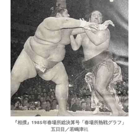
『相撲』1985年春場所総決算号「春場所熱戦グラフ」
五日目／若嶋津
戦