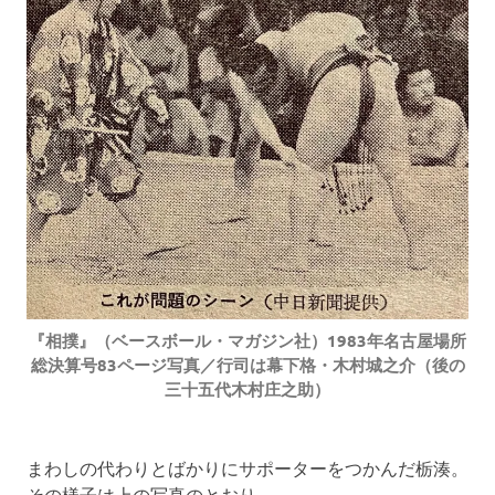
『相撲』（ベースボール・マガジン社）1983年名古屋場所
総決算号83ページ写真／行司は幕下格・木村城之介（後の
三十五代木村庄之助）
まわしの代わりとばかりにサポーターをつかんだ栃湊。
その様子は上の写真のとおり。