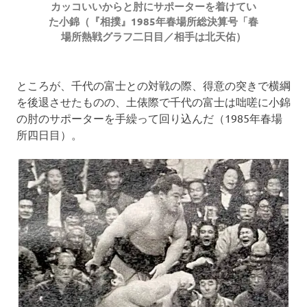
カッコいいからと肘にサポーターを着けてい
た小錦（『相撲』1985年春場所総決算号「春
場所熱戦グラフ二日目／相手は北天佑）
ところが、千代の富士との対戦の際、得意の突きで横綱
を後退させたものの、土俵際で千代の富士は咄嗟に小錦
の肘のサポーターを手繰って回り込んだ（1985年春場
所四日目）。