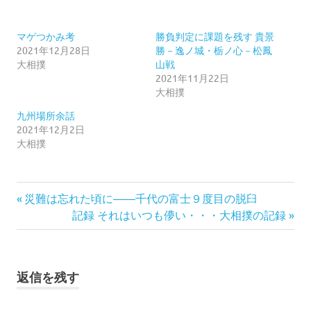
マゲつかみ考
勝負判定に課題を残す 貴景
2021年12月28日
勝－逸ノ城・栃ノ心－松鳳
大相撲
山戦
2021年11月22日
大相撲
九州場所余話
2021年12月2日
大相撲
初
前
投
災難は忘れた頃に――千代の富士９度目の脱臼
っ
の
次
記録 それはいつも儚い・・・大相撲の記録
切
稿
記
の
り
事:
記
ナ
千
事:
代
返信を残す
ビ
の
富