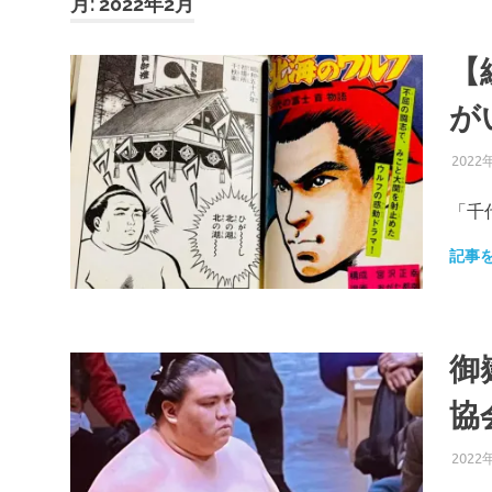
月:
2022年2月
【
が
2022
「千
記事
御
協
2022