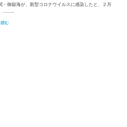
関・御嶽海が、新型コロナウイルスに感染したと、２月
……..
を読む