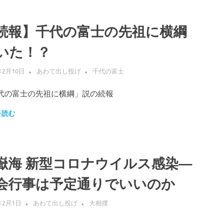
続報】千代の富士の先祖に横綱
いた！？
年2月10日
あわて出し投げ
千代の富士
代の富士の先祖に横綱」説の続報
を読む
嶽海 新型コロナウイルス感染―
会行事は予定通りでいいのか
年2月1日
あわて出し投げ
大相撲