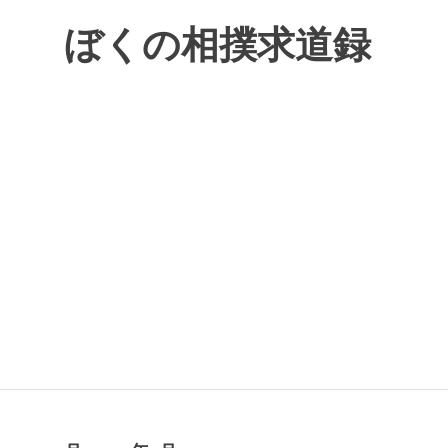
コ
ぼくの相撲求道録
ン
テ
ン
ツ
へ
ス
キ
ッ
プ