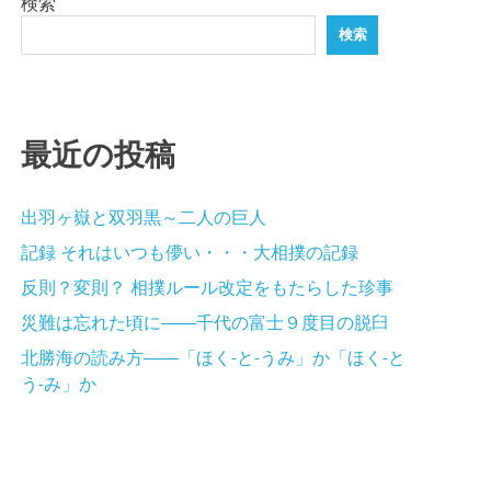
検索
検索
最近の投稿
出羽ヶ嶽と双羽黒～二人の巨人
記録 それはいつも儚い・・・大相撲の記録
反則？変則？ 相撲ルール改定をもたらした珍事
災難は忘れた頃に――千代の富士９度目の脱臼
北勝海の読み方――「ほく-と-うみ」か「ほく-と
う-み」か