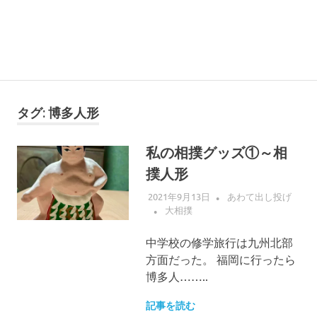
タグ:
博多人形
私の相撲グッズ①～相
撲人形
2021年9月13日
あわて出し投げ
大相撲
中学校の修学旅行は九州北部
方面だった。 福岡に行ったら
博多人……..
記事を読む