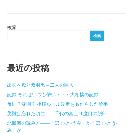
検索
検索
最近の投稿
出羽ヶ嶽と双羽黒～二人の巨人
記録 それはいつも儚い・・・大相撲の記録
反則？変則？ 相撲ルール改定をもたらした珍事
災難は忘れた頃に――千代の富士９度目の脱臼
北勝海の読み方――「ほく-と-うみ」か「ほく-とう-
み」か