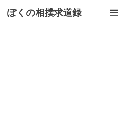
コ
ン
ぼくの相撲求道録
MENU
テ
ン
ツ
へ
ス
キ
ッ
プ