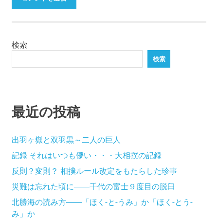
検索
検索
最近の投稿
出羽ヶ嶽と双羽黒～二人の巨人
記録 それはいつも儚い・・・大相撲の記録
反則？変則？ 相撲ルール改定をもたらした珍事
災難は忘れた頃に――千代の富士９度目の脱臼
北勝海の読み方――「ほく-と-うみ」か「ほく-とう-
み」か