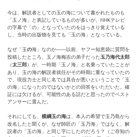
今は、解説者としての玉の海について書かれたものも
「玉ノ海」と表記しているものが多いが、NHKテレビ
の字幕で「の」となっていたのをはっきり覚えている
し、当時の出版物を見ても「玉の海」となっている。
なぜ「玉
の
海」なのか――以前、ヤフー知恵袋に質問を
投稿したところ、玉ノ海梅吉の弟子だった
玉乃海代太郎
（
太三郎
）が、一時期「玉ノ海」と名乗っていたことが
あり、玉の海の解説者就任がその時期に重なっていたの
で、現役力士と同じ名では具合が悪いということで「玉
の海」になったのではないかとの回答をいただいた。確
証には欠けるが、可能性のある話だと思ったのでベスト
アンサーに選んだ。
それにしても、
横綱玉の海
は、本人の希望で玉乃島から
改名したと聞くが、なぜ師匠の「玉乃海」ではなく、解
説者の「玉の海」と同じ字にしたのだろう？（ご存知の