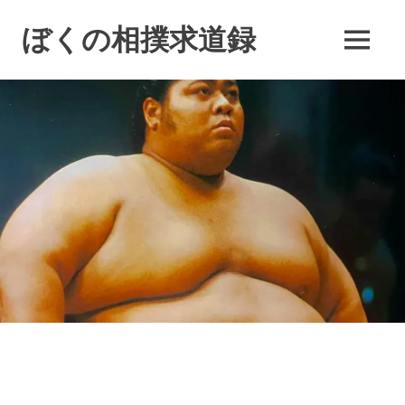
コ
ン
ぼくの相撲求道録
MENU
テ
ン
ツ
へ
ス
キ
ッ
プ