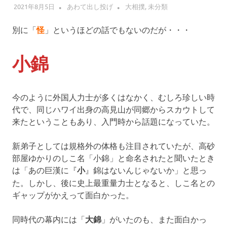
2021年8月5日
あわて出し投げ
大相撲
,
未分類
別に「
怪
」というほどの話でもないのだが・・・
小錦
今のように外国人力士が多くはなかく、むしろ珍しい時
代で、同じハワイ出身の高見山が同郷からスカウトして
来たということもあり、入門時から話題になっていた。
新弟子としては規格外の体格も注目されていたが、高砂
部屋ゆかりのしこ名「小錦」と命名されたと聞いたとき
は「あの巨漢に『
小
』錦はないんじゃないか」と思っ
た。しかし、後に史上最重量力士となると、しこ名との
ギャップがかえって面白かった。
同時代の幕内には「
大錦
」がいたのも、また面白かっ