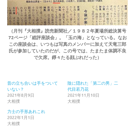
（月刊『大相撲』読売新聞社／１９８２年夏場所総決算号
72ページ「総評座談会」。「玉の海」となっている。なお
この座談会は、いつもは写真のメンバーに加えて天竜三郎
氏が参加していたのだが、この号では、たまたま体調不良
で欠席。錚々たる顔ぶれだった）
昔の立ち合いは手をついて
陰に隠れた「第二の男」二
いない？
代目若乃花
2021年8月9日
2021年11月10日
大相撲
大相撲
力士の手形あれこれ
2022年1月1日
大相撲