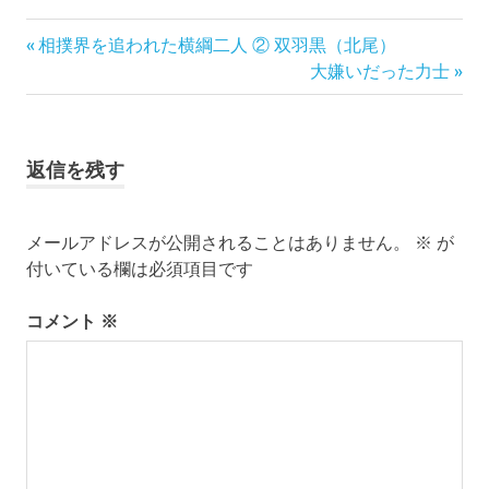
相
前
投
相撲界を追われた横綱二人 ② 双羽黒（北尾）
撲
の
次
大嫌いだった力士
大相
稿
記
の
撲
事:
記
しこ
ナ
事:
名
返信を残す
小
ビ
錦
北勝
ゲ
海
メールアドレスが公開されることはありません。
※
が
付いている欄は必須項目です
ー
シ
コメント
※
ョ
ン