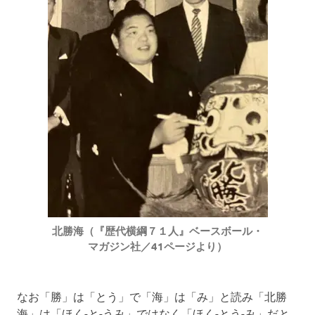
北勝海（『歴代横綱７１人』ベースボール・
マガジン社／41ページより）
なお「勝」は「とう」で「海」は「み」と読み「北勝
海」は「ほく-と-うみ」ではなく「ほく-とう-み」だと