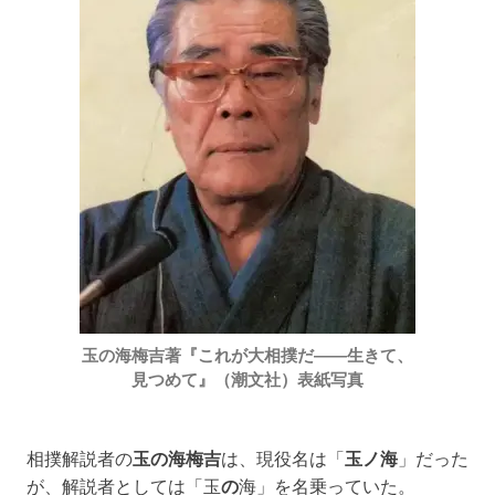
玉の海梅吉著『これが大相撲だ――生きて、
見つめて』（潮文社）表紙写真
相撲解説者の
玉の海梅吉
は、現役名は「
玉ノ海
」だった
が、解説者としては「玉
の
海」を名乗っていた。