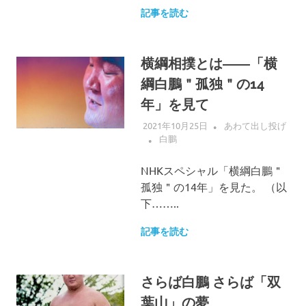
記事を読む
横綱相撲とは――「横
綱白鵬＂孤独＂の14
年」を見て
2021年10月25日
あわて出し投げ
白鵬
NHKスペシャル「横綱白鵬＂
孤独＂の14年」を見た。 （以
下……..
記事を読む
さらば白鵬 さらば「双
葉山」の夢