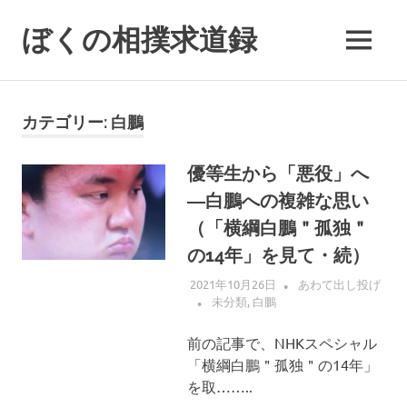
コ
ン
ぼくの相撲求道録
MENU
テ
ン
ツ
へ
カテゴリー:
白鵬
ス
キ
優等生から「悪役」へ
ッ
―白鵬への複雑な思い
プ
（「横綱白鵬＂孤独＂
の14年」を見て・続）
2021年10月26日
あわて出し投げ
未分類
,
白鵬
前の記事で、NHKスペシャル
「横綱白鵬＂孤独＂の14年」
を取……..